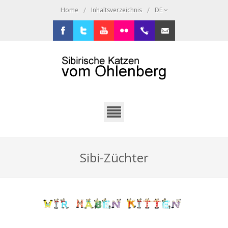
/
/
Home
Inhaltsverzeichnis
DE
Facebook
Twitter
Youtube
Flickr
+49.2638.946216
sibi@ohlenberg.de
Sibi-Züchter